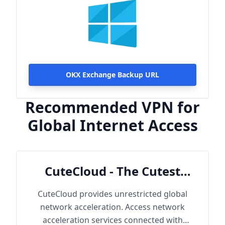
OKX Exchange Backup URL
Recommended VPN for
Global Internet Access
CuteCloud - The Cutest
Cloud
CuteCloud provides unrestricted global
network acceleration. Access network
acceleration services connected with