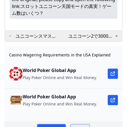
link:
スロットユニコーン天国モードの真実！ゲー
ム数はいくつ？
ユニコーンスマスロ
ユニコーン2で3000発
CZ天井【800G】完全
を狙う確率と計算方
解説！天井狙いの黒字
法
Casino Wagering Requirements in the USA Explained
基準も
World Poker Global App
Play Poker Online and Win Real Money.
World Poker Global App
Play Poker Online and Win Real Money.
An informational guide