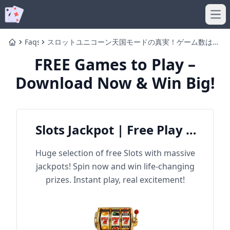
Ope
Faqs
スロットユニコーン天国モードの真実！ゲーム数はい
Home
くつ？
FREE Games to Play –
Download Now & Win Big!
Slots Jackpot | Free Play &
Win Big
Huge selection of free Slots with massive
jackpots! Spin now and win life-changing
prizes. Instant play, real excitement!