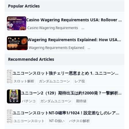
Popular Articles
Casino Wagering Requirements USA: Rollover Rules Explained for Online Players Casino Wagering Requirements USA: Rollover Rules Explained for Online Players Casino bonuses can look attractive at first glance, especially when an online casino promotes welcome offers, free spins, deposit matches, or bonus credits. However, most casino bonuses come with wagering requirements. For players searching for casino wagering requirements USA, understanding these rules is essential before accepting any offer or making a deposit. Wagering requirements are also called rollover requirements, playthrough rules, or casino rollover rules.
Casino Wagering Requirements
Casino Rollover Rules
Onli
Wagering Requirements Explained: How USA Casino Bonus Rollover Rules Really Work Wagering Requirements Explained: How USA Casino Bonus Rollover Rules Really Work Online casino bonuses are often promoted with simple messages such as deposit matches, free spins, bonus cash, cashback, or new player rewards. However, the real value of a casino bonus depends on the terms behind the offer. One of the most important terms is the wagering requirement. For players researching casino wagering requirements USA, knowing how these rules work can help avoid confusion before claiming a promotion.
Wagering Requirements Explained
USA Online Casinos
Ca
Recommended Articles
ユニコーンスロット強チェリー恩恵まとめ 1. ユニコーンスロットの強チェリーの恩恵 ユニコーンスロットの強チェリーは、通常時でもAT当選やCZ突入のきっかけになりやすい重要なレア役です。
スロット解析
ガンダムユニコーン
レア役
ユニコーン2（129）期待出玉は約12000発？一撃解析と立ち回り ユニコーン2（129ver.）の期待出玉は、解析サイトや公式情報の試算で「約12,090発（およそ12,000発）」とされることが多く、これ
パチンコ
ガンダムユニコーン
期待値
ユニコーンスロットNT-D確率1/1024！設定差なしのレア役完全解説 パチスロ「機動戦士ガンダムユニコーン」のNT-D（BAR揃い）の確率は、全設定共通で1/1024です。これは設定に関係なく同じ確率で、約10
ユニコーンスロット
NT-D揃い
パチスロ解析