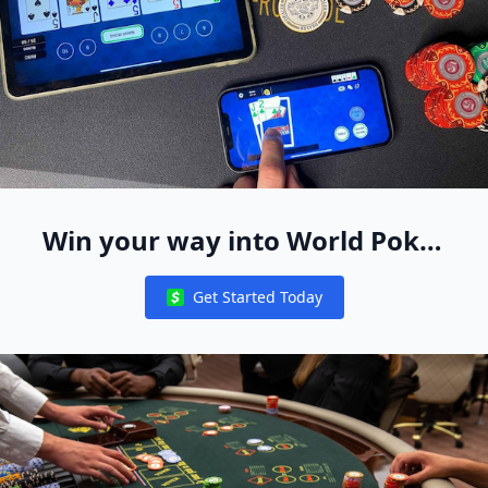
Win your way into World Poker
Free App Live Events Worldwide
Get Started Today
Notifications