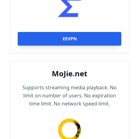
EEVPN
MoJie.net
Supports streaming media playback. No
limit on number of users. No expiration
time limit. No network speed limit.