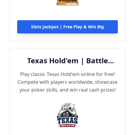
Slots Jackpot | Free Play & Win Big
Texas Hold'em | Battle
Online
Play classic Texas Hold'em online for free!
Compete with players worldwide, showcase
your poker skills, and win real cash prizes!