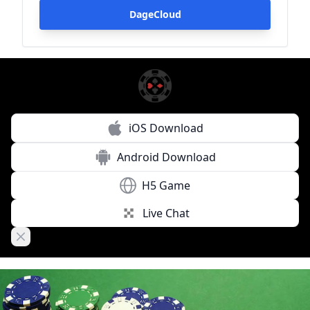
DageCloud
iOS Download
Android Download
H5 Game
Live Chat
Close banner